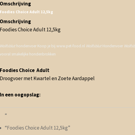
Omschrijving
Foodies Choice Adult 12,5kg
Omschrijving
Foodies Choice Adult 12,5kg
Wolfsblut
hondenvoer Koop je bij www.pet-food.nl
Wolfsblut
Hondenvoer
Wolfsb
vooral smakelijke hondenbrokken
Foodies Choice Adult
Droogvoer met Kwartel en Zoete Aardappel
In een oogopslag:
Foodies Choice Adult 12,5kg