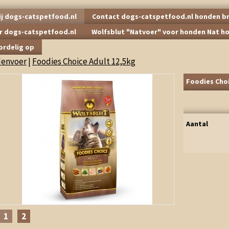
bij dogs-catspetfood.nl
Contact dogs-catspetfood.nl honden b
r dogs-catspetfood.nl
Wolfsblut "Natvoer" voor honden Nat h
ordelig op
envoer
|
Foodies Choice Adult 12,5kg
Foodies Choi
Aantal
ngen
n
n
1
2