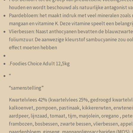
houden en wordt beschouwd als natuurlijke antagonist va
Paardebloem: het maakt indruk met veel mineralen zoals
mangaan en vitamine K. Deze vitamine speelt een belangrij
Vlierbessen: Naast anthocyanen bevatten de blauwzwarte 
foliumzuur. De aanwezige kleurstof sambucyanine zou o
effect moeten hebben
.Foodies Choice Adult 12,5kg
samenstelling
Kwartelvlees 42% (kwartelvlees 25%, gedroogd kwartelvl
kalkoenvet, pompoen, pastinaak, kikkererwten, erwteneiw
aardpeer, lijnzaad, tomaat, tijm, marjolein, oregano , pete
frambozen, bosbessen, zwarte bessen, vlierbessen, appe
paardenbloem, ginseng, mannanoligosacchariden (MOS), f