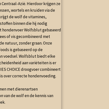
Centraal-Azië. Hierdoor krijgen ze
essen, wortels en kruiden via de
rijgt de wolf de vitamines,
offen binnen die hij nodig
 nat hondenvoer Wolfsblut gebaseerd
lees of vis gecombineerd met
 de natuur, zonder graan. Onze
foods is gebaseerd op de
n voedsel. Wolfsblut biedt elke
cheidenheid aan variëteiten is er
OODIES CHOICE droogvoer combineert
is over correcte hondenvoeding.
men met dierenartsen
on van de wolf en de kennis van
ek.