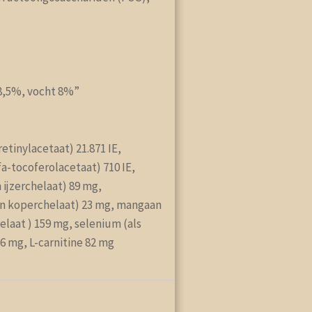
 8,5%, vocht 8%
etinylacetaat) 21.871 IE,
lfa-tocoferolacetaat) 710 IE,
n ijzerchelaat) 89 mg,
 en koperchelaat) 23 mg, mangaan
elaat ) 159 mg, selenium (als
6 mg, L-carnitine 82 mg