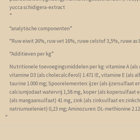
yucca schidigera-extract
analytische componenten
Ruw eiwit 26%, ruw vet 16%, ruwe celstof 3,5%, ruwe as
Additieven per kg
Nutritionele toevoegingsmiddelen per kg: vitamine A (als r
vitamine D3 (als cholecalciferol) 1.471 IE, vitamine E (als a
taurine 1.000 mg; Spoorelementen: ijzer (als ijzersulfaat e
calciumjodaat watervrij 1,58 mg, koper (als kopersulfaat
(als mangaansulfaat) 41 mg, zink (als zinksulfaat en zinkch
natriumseleniet) 0,23 mg; Aminozuren: DL-methionine 2.12