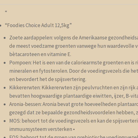
Foodies Choice Adult 12,5kg
Zoete aardappelen: volgens de Amerikaanse gezondheidsa
de meest voedzame groenten vanwege hun waardevolle ve
bètacaroteen en vitamine E.
Pompoen: Het is een van de caloriearmste groenten en is r
mineralen en fytosterolen. Door de voedingsvezels die het
en bevordert het de spijsvertering.
Kikkererwten: Kikkererwten zijn peulvruchten en zijn rijk
bevatten hoogwaardige plantaardige eiwitten, ijzer, B-vi
Aronia-bessen: Aronia bevat grote hoeveelheden plantaar
gezegd dat ze bepaalde gezondheidsvoordelen hebben, zo
MOS: behoort tot de voedingsvezels en kan de spijsverter
immuunsysteem versterken •
FOS: behoort tot de groep van prebiotische voedingsvezels